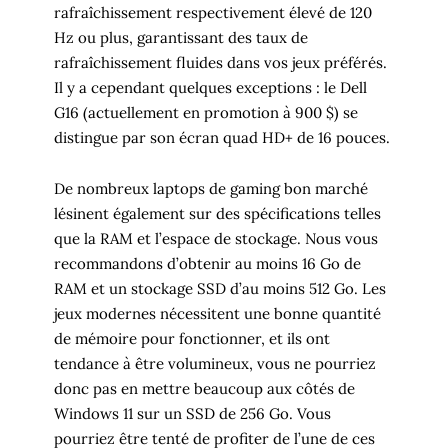
rafraîchissement respectivement élevé de 120
Hz ou plus, garantissant des taux de
rafraîchissement fluides dans vos jeux préférés.
Il y a cependant quelques exceptions : le Dell
G16 (actuellement en promotion à 900 $) se
distingue par son écran quad HD+ de 16 pouces.
De nombreux laptops de gaming bon marché
lésinent également sur des spécifications telles
que la RAM et l’espace de stockage. Nous vous
recommandons d’obtenir au moins 16 Go de
RAM et un stockage SSD d’au moins 512 Go. Les
jeux modernes nécessitent une bonne quantité
de mémoire pour fonctionner, et ils ont
tendance à être volumineux, vous ne pourriez
donc pas en mettre beaucoup aux côtés de
Windows 11 sur un SSD de 256 Go. Vous
pourriez être tenté de profiter de l’une de ces